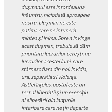
dușmanul este întotdeauna
înăuntru, niciodată aproapele
nostru. Dușman ne este
patima care ne întunecă
mintea și inima. Spre a învinge
acest dușman, trebuie să dăm
prioritate lucrurilor cerești, nu
lucrurilor acestei lumi, care
stârnesc fiara din noi: invidia,
ura, separația și violența.
Astfel înțeles, postul este un
test al libertății și un exercițiu
al eliberării din lanțurile
interioare care ne țin departe