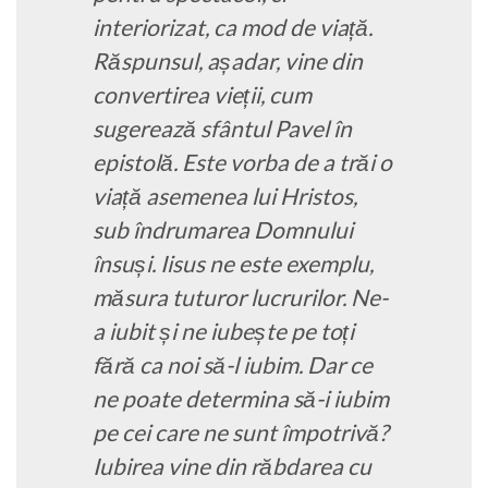
interiorizat, ca mod de viață.
Răspunsul, așadar, vine din
convertirea vieții, cum
sugerează sfântul Pavel în
epistolă. Este vorba de a trăi o
viață asemenea lui Hristos,
sub îndrumarea Domnului
însuși. Iisus ne este exemplu,
măsura tuturor lucrurilor. Ne-
a iubit și ne iubește pe toți
fără ca noi să-l iubim. Dar ce
ne poate determina să-i iubim
pe cei care ne sunt împotrivă?
Iubirea vine din răbdarea cu