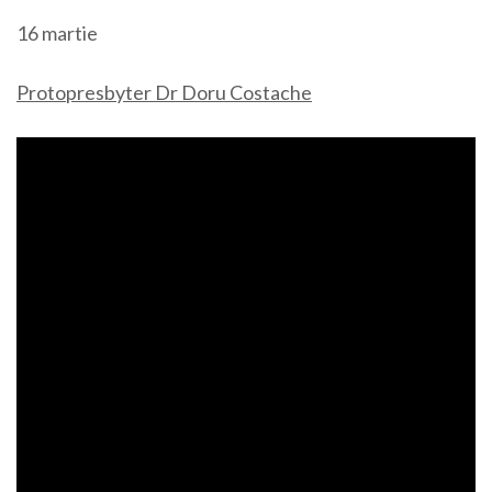
16 martie
Protopresbyter Dr Doru Costache