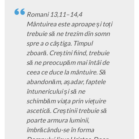
Romani 13,11–14,4
Mântuirea este aproape și toți
trebuie să ne trezim din somn
spre a o câștiga. Timpul
zboară. Creștini fiind, trebuie
să ne preocupăm mai întâi de
ceea ce duce la mântuire. Să
abandonăm, așadar, faptele
întunericului și să ne
schimbăm viața prin viețuire
ascetică. Creștinii trebuie să
poarte armura luminii,
îmbrăcându-se în forma