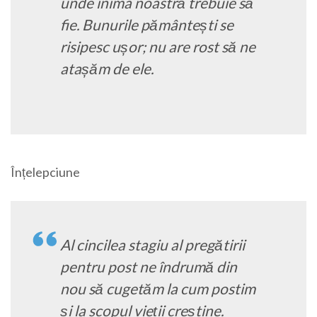
unde inima noastră trebuie să
fie. Bunurile pământești se
risipesc ușor; nu are rost să ne
atașăm de ele.
Înțelepciune
Al cincilea stagiu al pregătirii
pentru post ne îndrumă din
nou să cugetăm la cum postim
și la scopul vieții creștine.