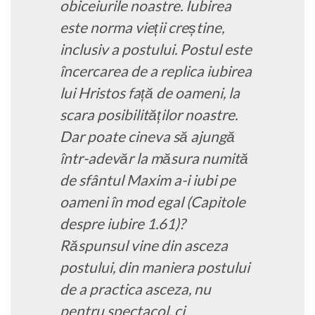
obiceiurile noastre. Iubirea
este norma vieții creștine,
inclusiv a postului. Postul este
încercarea de a replica iubirea
lui Hristos față de oameni, la
scara posibilităților noastre.
Dar poate cineva să ajungă
într-adevăr la măsura numită
de sfântul Maxim a-i iubi pe
oameni în mod egal (
Capitole
despre iubire
1.61)?
Răspunsul vine din asceza
postului, din maniera postului
de a practica asceza, nu
pentru spectacol, ci