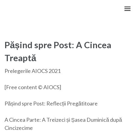
Skip
to
content
(Press
Enter)
Pășind spre Post: A Cincea
Treaptă
Prelegerile AIOCS 2021
[Free content © AIOCS]
Pășind spre Post: Reflecții Pregătitoare
A Cincea Parte: A Treizeci și Șasea Duminică după
Cincizecime